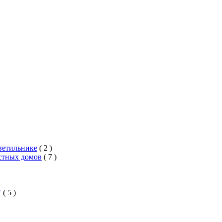
ветильнике
( 2 )
стных домов
( 7 )
"
( 5 )