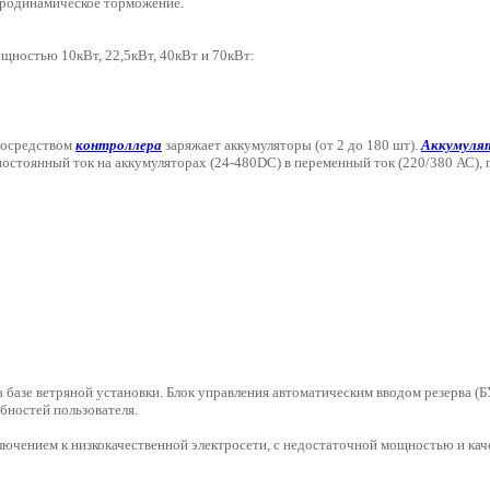
эродинамическое торможение.
щностью 10кВт, 22,5кВт, 40кВт и 70кВт:
посредством
контроллера
заряжает аккумуляторы (от 2 до 180 шт).
Аккумуля
остоянный ток на аккумуляторах (24-480DC) в переменный ток (220/380 АС),
 базе ветряной установки. Блок управления автоматическим вводом резерва (Б
бностей пользователя.
лючением к низкокачественной электросети, с недостаточной мощностью и кач