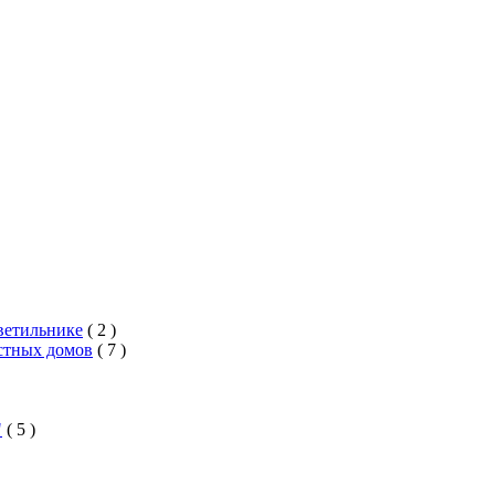
ветильнике
( 2 )
стных домов
( 7 )
"
( 5 )