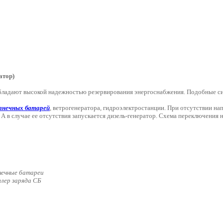
атор)
бладают высокой надежностью резервирования энергоснабжения. Подобные си
лнечных батарей
, ветрогенератора, гидроэлектростанции. При отсутствии на
 А в случае ее отсутствия запускается дизель-генератор. Схема переключения
нечные батареи
лер заряда СБ