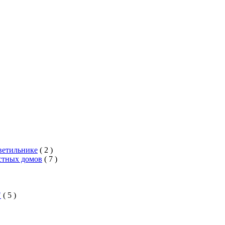
ветильнике
( 2 )
стных домов
( 7 )
"
( 5 )